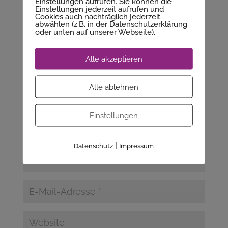
Einstellungen aufrufen. Sie können die
Kommentar absenden
Einstellungen jederzeit aufrufen und
Cookies auch nachträglich jederzeit
abwählen (z.B. in der Datenschutzerklärung
Deine E-Mail-Adresse wird nicht veröffentlicht.
oder unten auf unserer Webseite).
Erforderliche Felder sind mit
*
markiert
Alle akzeptieren
Alle ablehnen
Einstellungen
|
Datenschutz
Impressum