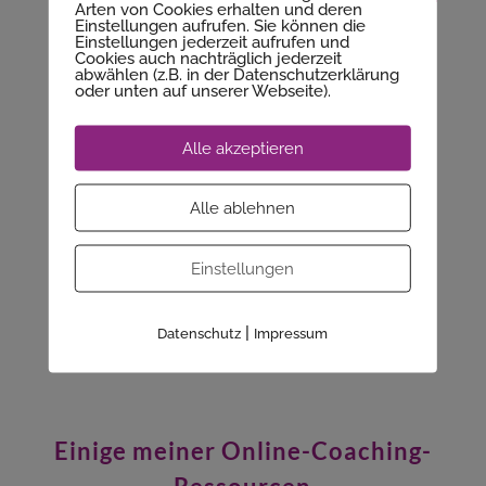
Arten von Cookies erhalten und deren
Einstellungen aufrufen. Sie können die
Einstellungen jederzeit aufrufen und
Erlaube mir den Hinweis, dass mir die Kapazität
Cookies auch nachträglich jederzeit
abwählen (z.B. in der Datenschutzerklärung
fehlt, auf Benachrichtigungen einzugehen, wo
oder unten auf unserer Webseite).
Menschen mir ihr Herz ausschütten und gern
nur so mit mir sprechen oder meine Meinung
Alle akzeptieren
hören möchten.
Dein Seelenalter kann ich nicht ermitteln.
Alle ablehnen
Ich freue mich sehr, wenn du mir über
Einstellungen
Verbesserungen und Erfahrungen schreibst, die
du durch meine Videos oder kostenfreie
Programme erlebt hast, davon lese ich sehr
|
Datenschutz
Impressum
gern.
Einige meiner Online-Coaching-