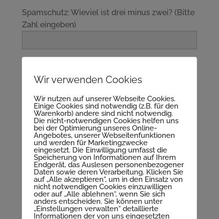
Spamschutz: Wieviel ist drei minus zwei? (Bitte
Zahl eingeben)
Bitte beachte die folgende Bedingung vor
dem Absenden des Formulars:
Wir verwenden Cookies
Mit dem Absenden des Formulares erklärst du
Wir nutzen auf unserer Webseite Cookies.
dich damit einverstanden, dass deine Daten zur
Einige Cookies sind notwendig (z.B. für den
Bearbeitung deiner Projektanfrage von mir
Warenkorb) andere sind nicht notwendig.
Die nicht-notwendigen Cookies helfen uns
gespeichert und verwendet werden. Deine
bei der Optimierung unseres Online-
Angebotes, unserer Webseitenfunktionen
Daten werden über eine verschlüsselte
und werden für Marketingzwecke
Verbindung übertragen. Ich gebe keine Daten
eingesetzt. Die Einwilligung umfasst die
Speicherung von Informationen auf Ihrem
an Dritte weiter. Weitere Informationen und
Endgerät, das Auslesen personenbezogener
Daten sowie deren Verarbeitung. Klicken Sie
Widerrufshinweise findest du in der
auf „Alle akzeptieren“, um in den Einsatz von
Datenschutzerklärung
.
nicht notwendigen Cookies einzuwilligen
oder auf „Alle ablehnen“, wenn Sie sich
anders entscheiden. Sie können unter
„Einstellungen verwalten“ detaillierte
Informationen der von uns eingesetzten