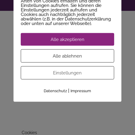
Arten von Cookies erhalten und deren
© 2025 - Wera Nägler
Einstellungen aufrufen. Sie können die
Einstellungen jederzeit aufrufen und
Cookies auch nachträglich jederzeit
Mitgliederbereich mit
DigiMember
abwählen (z.B. in der Datenschutzerklärung
oder unten auf unserer Webseite).
Alle akzeptieren
Alle ablehnen
Einstellungen
|
Datenschutz
Impressum
Cookies