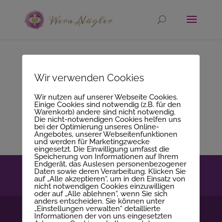
Keine Ergebnisse
Wir verwenden Cookies
gefunden
Wir nutzen auf unserer Webseite Cookies.
Einige Cookies sind notwendig (z.B. für den
Die angefragte Seite konnte nicht gefunden
Warenkorb) andere sind nicht notwendig.
Die nicht-notwendigen Cookies helfen uns
werden. Verfeinern Sie Ihre Suche oder
bei der Optimierung unseres Online-
Angebotes, unserer Webseitenfunktionen
verwenden Sie die Navigation oben, um den
und werden für Marketingzwecke
Beitrag zu finden.
eingesetzt. Die Einwilligung umfasst die
Speicherung von Informationen auf Ihrem
Endgerät, das Auslesen personenbezogener
Kontakt
Impressum
Datenschutzerklärung
Daten sowie deren Verarbeitung. Klicken Sie
auf „Alle akzeptieren“, um in den Einsatz von
AGB
nicht notwendigen Cookies einzuwilligen
oder auf „Alle ablehnen“, wenn Sie sich
anders entscheiden. Sie können unter
„Einstellungen verwalten“ detaillierte
Informationen der von uns eingesetzten