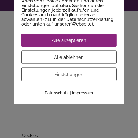
Arten von Cookies erhalten und deren
© 2025 - Wera Nägler
Einstellungen aufrufen. Sie können die
Einstellungen jederzeit aufrufen und
Cookies auch nachträglich jederzeit
Mitgliederbereich mit
DigiMember
abwählen (z.B. in der Datenschutzerklärung
oder unten auf unserer Webseite).
Alle akzeptieren
Alle ablehnen
Einstellungen
|
Datenschutz
Impressum
Cookies