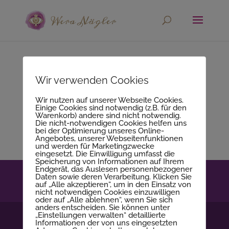
Keine Ergebnisse
Wir verwenden Cookies
gefunden
Wir nutzen auf unserer Webseite Cookies.
Einige Cookies sind notwendig (z.B. für den
Die angefragte Seite konnte nicht gefunden
Warenkorb) andere sind nicht notwendig.
Die nicht-notwendigen Cookies helfen uns
werden. Verfeinern Sie Ihre Suche oder
bei der Optimierung unseres Online-
Angebotes, unserer Webseitenfunktionen
verwenden Sie die Navigation oben, um den
und werden für Marketingzwecke
Beitrag zu finden.
eingesetzt. Die Einwilligung umfasst die
Speicherung von Informationen auf Ihrem
Endgerät, das Auslesen personenbezogener
Kontakt
Impressum
Datenschutzerklärung
Daten sowie deren Verarbeitung. Klicken Sie
auf „Alle akzeptieren“, um in den Einsatz von
AGB
nicht notwendigen Cookies einzuwilligen
oder auf „Alle ablehnen“, wenn Sie sich
anders entscheiden. Sie können unter
„Einstellungen verwalten“ detaillierte
Informationen der von uns eingesetzten