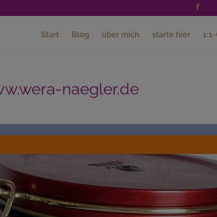
Start
Blog
über mich
starte hier
1:1
ww.wera-naegler.de