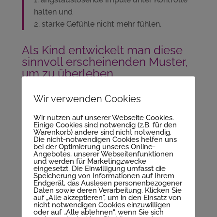
halten und
2. starke Gefühle nicht mehr fühlen.
Als Kind entwickelt man diese
sinnvoll erscheinenden Muster,
um zu überleben
Hast du das Gefühl, dass das bei dir auch so
Wir verwenden Cookies
gewesen sein könnte? Oder weisst du sogar,
dass es so war?
Wir nutzen auf unserer Webseite Cookies.
Einige Cookies sind notwendig (z.B. für den
Warenkorb) andere sind nicht notwendig.
Dann lies weiter, denn das Thema ist noch nicht
Die nicht-notwendigen Cookies helfen uns
„durch“, nur weil du jetzt erwachsen bist.
bei der Optimierung unseres Online-
Angebotes, unserer Webseitenfunktionen
und werden für Marketingzwecke
Was in der Kindheit sinnvoll war,
eingesetzt. Die Einwilligung umfasst die
wendet sich dann gegen uns
Speicherung von Informationen auf Ihrem
Endgerät, das Auslesen personenbezogener
Daten sowie deren Verarbeitung. Klicken Sie
Diese Überlebensmuster der Kindheit
auf „Alle akzeptieren“, um in den Einsatz von
nicht notwendigen Cookies einzuwilligen
schränken uns zunehmend ein. Sie wirken sich
oder auf „Alle ablehnen“, wenn Sie sich