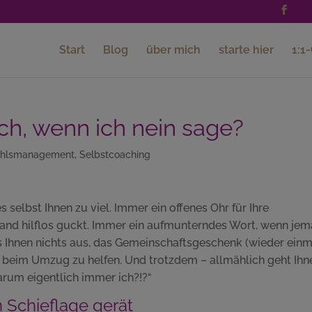
Start
Blog
über mich
starte hier
1:1
isch, wenn ich nein sage?
ühlsmanagement
,
Selbstcoaching
selbst Ihnen zu viel. Immer ein offenes Ohr für Ihre
nd hilflos guckt. Immer ein aufmunterndes Wort, wenn je
s Ihnen nichts aus, das Gemeinschaftsgeschenk (wieder einm
 beim Umzug zu helfen. Und trotzdem – allmählich geht Ihn
Warum eigentlich immer ich?!?“
n Schieflage gerät