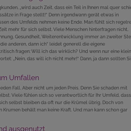
unden, „wird auch Zeit, dass ein Teil in Ihnen mal quer schi
tze in Frage stellt!“ Denn irgendwann gerät etwas in
ssen des Umfelds nehmen keine Ende. Man fühlt sich regelr
it mehr für sich selbst. Viele Menschen hinterfragen nicht,
annung, Gesundheit, Weiterentwicklung immer an zweiter Ste
die anderen, dann ich“ leidet generell die eigene
ritisch fragen: Will ich das wirklich? Und wenn nur eine klei
tet: „Nein, das will ich nicht mehr!“ Dann, ja dann sollten S
zum Umfallen
jeden Fall. Aber nicht um jeden Preis. Denn Sie schaden mit
st. Viele fühlen sich so verantwortlich für Ihr Umfeld, dass
sich selbst bleiben da oft nur die Krümel übrig. Doch von
on Krumen behält man keine Kraft. Und man kann schon gar
und ausgenutzt