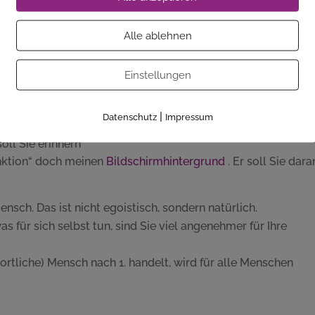
Alle ablehnen
eren Signale. Wägen Sie diese innere Stimme dann gegen die
Ihrer Mitmenschen ab. Machen Sie sich klar: Jeder Mensch 
 zu den Anforderungen und Krisen seines Lebens passt. Ih
Einstellungen
n passt nur für Sie. Anderen Menschen hilft Ihr „Rucksack“ i
ich persönliche Ziele zu setzen und diese zu verfolgen. So h
|
Datenschutz
Impressum
e Zögern dort Nein sagen, wo es notwendig und sinnvoll ist.
oll Sie erinnern
nktion“ doch meinen
Bildschirmhintergrund
. Er soll Sie dara
ensch. Das ist nicht egoistisch, sondern natürlich.
s für sich selbst tun, sind Sie viel angenehmer für Ihre
rtliche) Mensch nach 1. handelt, wird für alle Menschen