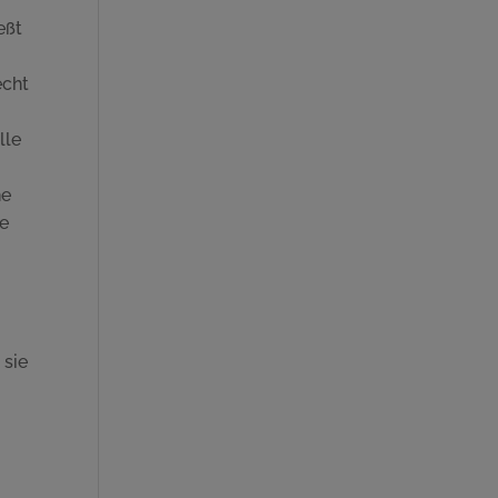
eßt
echt
lle
ne
ie
 sie