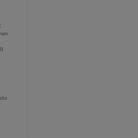
,
inen
e
lt
ste
,