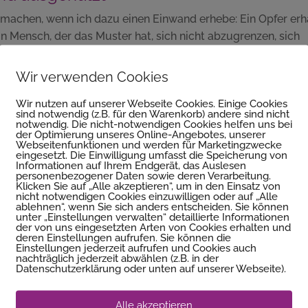
 machen, wenn ich dazu einen Einwand erhebe: Ein Opfer erh
in Mensch, der das Muster hat, sich nicht abzugrenzen, sich
en will, der bekommt im Ausgleich ganz viel. Sie fragen sich
rkennung, Sicherheit, positive Konsequenzen, manchmal auc
Wir verwenden Cookies
en. Und zu dem Spiel „ich werde ausgenutzt“ gehören imme
Wir nutzen auf unserer Webseite Cookies. Einige Cookies
er sich beispielsweise über Grenzen anderer hinwegsetzt,
sind notwendig (z.B. für den Warenkorb) andere sind nicht
at „ein guter/besserer Mensch zu sein“. Doch irgendwann k
notwendig. Die nicht-notwendigen Cookies helfen uns bei
der Optimierung unseres Online-Angebotes, unserer
 ist zu hoch. So will ich nicht weiter machen. Es reicht.
Webseitenfunktionen und werden für Marketingzwecke
eingesetzt. Die Einwilligung umfasst die Speicherung von
l zu beenden?
Informationen auf Ihrem Endgerät, das Auslesen
personenbezogener Daten sowie deren Verarbeitung.
Klicken Sie auf „Alle akzeptieren“, um in den Einsatz von
genes Leben im Gleichgewicht halten und für sich selbst sorg
nicht notwendigen Cookies einzuwilligen oder auf „Alle
ablehnen“, wenn Sie sich anders entscheiden. Sie können
elfen. Außerdem sind Sie ein angenehmerer Zeitgenosse. De
unter „Einstellungen verwalten“ detaillierte Informationen
rden Sie eher in sich ruhen und zufrieden sein. Mit „aufgefül
der von uns eingesetzten Arten von Cookies erhalten und
deren Einstellungen aufrufen. Sie können die
 erfüllt und gut gelaunt zu sein. Wie klingt das für Sie? Bess
Einstellungen jederzeit aufrufen und Cookies auch
nachträglich jederzeit abwählen (z.B. in der
und gereizt? Glauben Sie mir: Sie werden wesentlich
Datenschutzerklärung oder unten auf unserer Webseite).
 aus dem Vollen schöpfen. Und damit haben Sie von ganz all
Alle akzeptieren