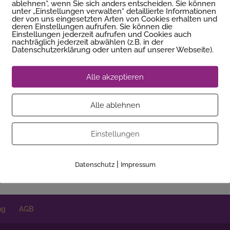
pp. Inhalt topp. Vor allem hatte ich das Gefühl, dass Wera g
ablehnen“, wenn Sie sich anders entscheiden. Sie können
unter „Einstellungen verwalten“ detaillierte Informationen
anz spontan den Glaubenssatz-Check bei ihr gemacht und wa
der von uns eingesetzten Arten von Cookies erhalten und
auf mich persönlich zugeschnitten hat. Vielen Dank noch ei
deren Einstellungen aufrufen. Sie können die
Einstellungen jederzeit aufrufen und Cookies auch
nachträglich jederzeit abwählen (z.B. in der
Datenschutzerklärung oder unten auf unserer Webseite).
ndigt wurden, musste ich nicht lange überlegen, obwohl ich
s da alles in mir passiert ist, ist kaum in Worte zu fassen.
A
Alle akzeptieren
öglich für die Portaltage im Dezember angemeldet und bin 
Portaltage.
Alle ablehnen
 Weisheit und Weras eigener Erfahrung. Sie werden immer
innen und Kunden zum Selbstcoaching zur Verfügung gestel
Einstellungen
ts. Mir tut das sehr gut.
|
Datenschutz
Impressum
ng
AGB