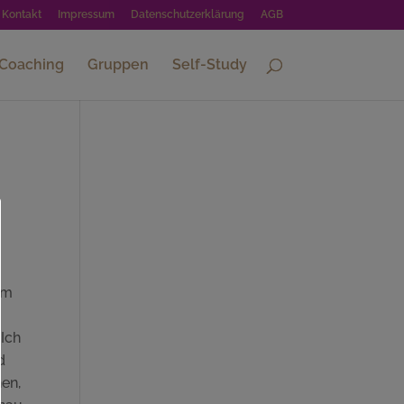
Kontakt
Impressum
Datenschutzerklärung
AGB
-Coaching
Gruppen
Self-Study
em
 Ich
d
hen,