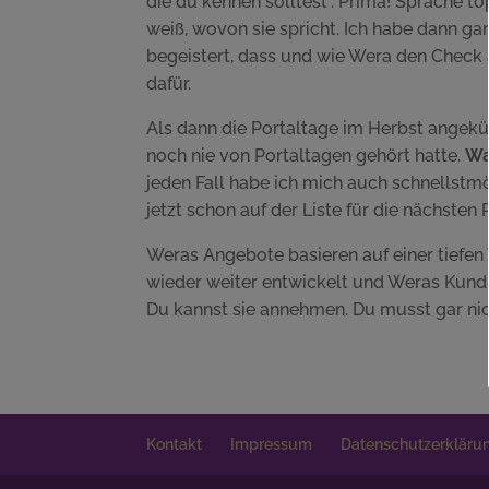
die du kennen solltest”. Prima! Sprache to
weiß, wovon sie spricht. Ich habe dann g
begeistert, dass und wie Wera den Check 
dafür.
Als dann die Portaltage im Herbst angekü
noch nie von Portaltagen gehört hatte.
Wa
jeden Fall habe ich mich auch schnellstm
jetzt schon auf der Liste für die nächsten 
Weras Angebote basieren auf einer tiefen
wieder weiter entwickelt und Weras Kund
Du kannst sie annehmen. Du musst gar nich
Kontakt
Impressum
Datenschutzerkläru