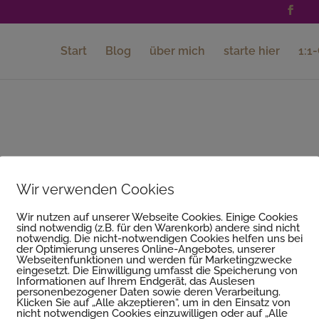
Start
Blog
über mich
starte hier
1:1
Wir verwenden Cookies
a und habe sie bisher noch nie persönlich getroffen. Das tut
Wir nutzen auf unserer Webseite Cookies. Einige Cookies
sind notwendig (z.B. für den Warenkorb) andere sind nicht
ch überhaupt keinen Abbruch. Aber erst einmal eines nach d
notwendig. Die nicht-notwendigen Cookies helfen uns bei
tion im Sommer 2019 wurde rasch deutlich,
dass ich oft
der Optimierung unseres Online-Angebotes, unserer
Webseitenfunktionen und werden für Marketingzwecke
bzw. dass das, was ich mache, nicht (mehr) gut für mich ist
.
eingesetzt. Die Einwilligung umfasst die Speicherung von
Informationen auf Ihrem Endgerät, das Auslesen
 (innere) “Glaubenssätze” gibt. Auf der Suche nach mehr (un
personenbezogener Daten sowie deren Verarbeitung.
 ich auf die Seiten von Wera “Glaubenssätze auflösen: 7 Myt
Klicken Sie auf „Alle akzeptieren“, um in den Einsatz von
nicht notwendigen Cookies einzuwilligen oder auf „Alle