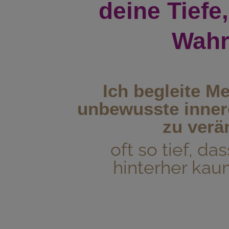
deine Tiefe
Wahr
Ich begleite M
unbewusste inner
zu verä
oft so tief, da
hinterher kau