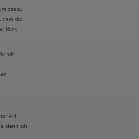
 um das zu
 dass die
ne Reife
dy mit
ner
ner Art
, denn ich