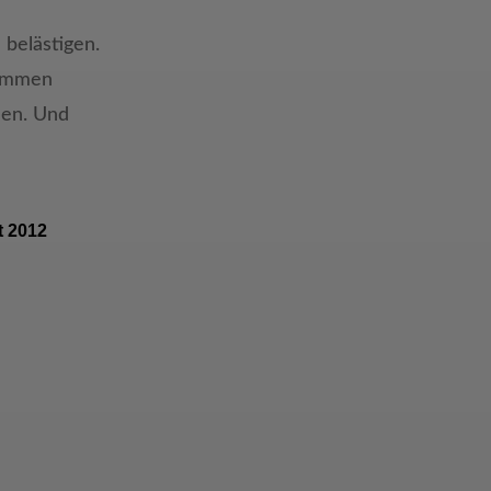
u belästigen.
ammen
hlen. Und
t 2012