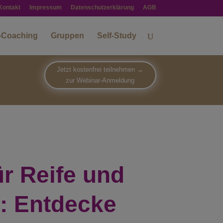
Kontakt
Impressum
Datenschutzerklärung
AGB
-Coaching
Gruppen
Self-Study
Jetzt kostenfrei teilnehmen →
zur Webinar-Anmeldung
ür
Reife und
n:
Entdecke