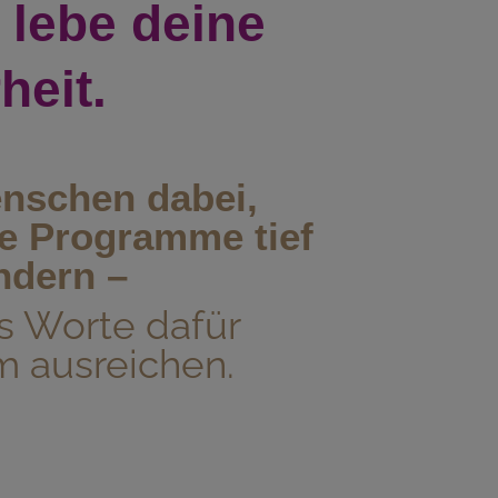
, lebe deine
heit.
enschen dabei,
e Programme tief
ndern –
ss Worte dafür
m ausreichen.