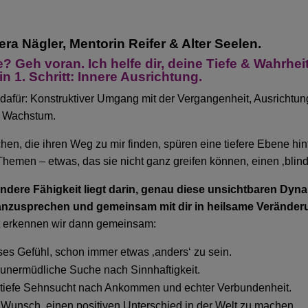
era Nägler, Mentorin Reifer & Alter Seelen.
e? Geh voran. Ich helfe dir, deine Tiefe & Wahrhei
in 1. Schritt: Innere Ausrichtung.
dafür:
Konstruktiver Umgang mit der Vergangenheit, Ausrichtun
d Wachstum.
en, die ihren Weg zu mir finden, spüren eine tiefere Ebene hin
hemen – etwas, das sie nicht ganz greifen können, einen ‚blind
ndere Fähigkeit liegt darin, genau diese unsichtbaren Dyn
anzusprechen und gemeinsam mit dir in heilsame Veränder
 erkennen wir dann gemeinsam:
eses Gefühl, schon immer etwas ‚anders‘ zu sein.
e unermüdliche Suche nach Sinnhaftigkeit.
e tiefe Sehnsucht nach Ankommen und echter Verbundenheit.
r Wunsch, einen positiven Unterschied in der Welt zu machen.