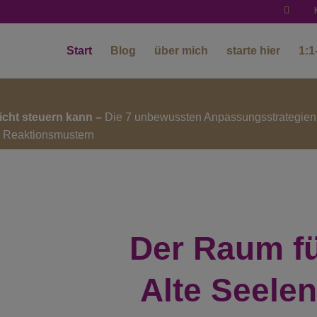
Start
Blog
über mich
starte hier
1:1
icht steuern kann –
Die 7 unbewussten Anpassungsstrategien
 & Reaktionsmustern
Der Raum f
Alte Seele