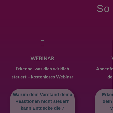
So 

WEBINAR
Erkenne, was dich wirklich
Ahnenfel
steuert – kostenloses Webinar
de
Warum dein Verstand deine
Erke
Reaktionen nicht steuern
dein
kann Entdecke die 7
v