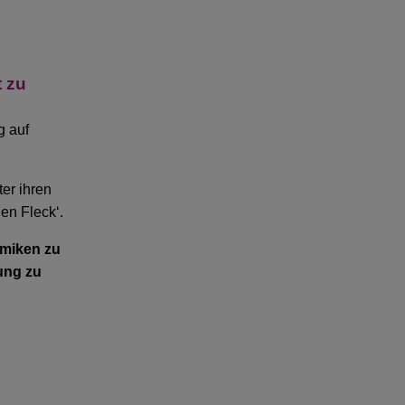
t zu
g auf
ter ihren
en Fleck‘.
amiken zu
ung zu