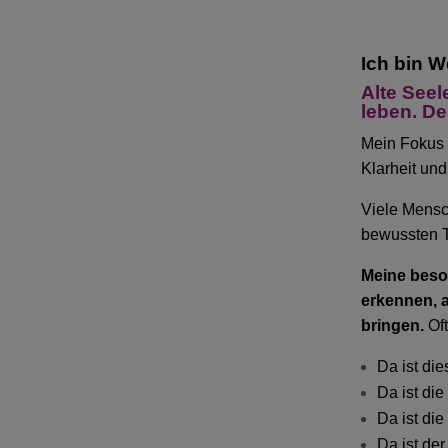
Ich bin W
Alte Seel
leben. De
Mein Fokus 
Klarheit un
Viele Mensch
bewussten T
Meine beso
erkennen, 
bringen.
Oft
Da ist di
Da ist di
Da ist di
Da ist de