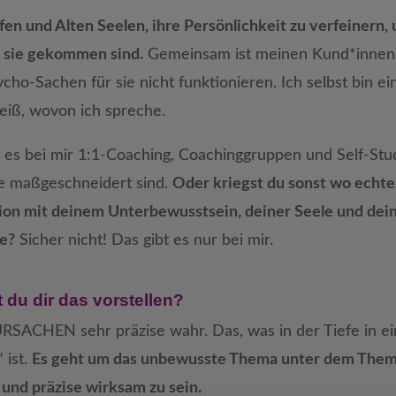
ifen und Alten Seelen, ihre Persönlichkeit zu verfeinern,
r sie gekommen sind.
Gemeinsam ist meinen Kund*innen,
cho-Sachen für sie nicht funktionieren. Ich selbst bin ei
eiß, wovon ich spreche.
t es bei mir 1:1-Coaching, Coachinggruppen und Self-Stu
ie maßgeschneidert sind.
Oder kriegst du sonst wo echte
ion mit deinem Unterbewusstsein, deiner Seele und dei
ie?
Sicher nicht! Das gibt es nur bei mir.
 du dir das vorstellen?
RSACHEN sehr präzise wahr. Das, was in der Tiefe in ei
 ist.
Es geht um das unbewusste Thema unter dem Thema
ef und präzise wirksam zu sein.