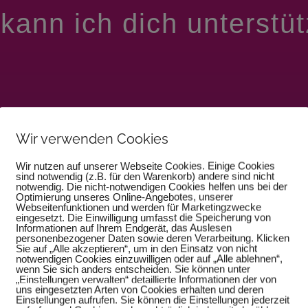
kann ich dich unterstü


Wir verwenden Cookies
VIDEO-SERIE
VIDEO
Wir nutzen auf unserer Webseite Cookies. Einige Cookies
sind notwendig (z.B. für den Warenkorb) andere sind nicht
notwendig. Die nicht-notwendigen Cookies helfen uns bei der
d heilen – der Einfluss
Mit praktischer Übung
Optimierung unseres Online-Angebotes, unserer
Webseitenfunktionen und werden für Marketingzwecke
ines Ahnenfeldes
meins oder was von 
eingesetzt. Die Einwilligung umfasst die Speicherung von
Informationen auf Ihrem Endgerät, das Auslesen
personenbezogener Daten sowie deren Verarbeitung. Klicken
Sie auf „Alle akzeptieren“, um in den Einsatz von nicht
nne und verändere
90 % deiner Gefüh
notwendigen Cookies einzuwilligen oder auf „Alle ablehnen“,
wenn Sie sich anders entscheiden. Sie können unter
 Ahnenfeld und du
Gedanken sind nicht
„Einstellungen verwalten“ detaillierte Informationen der von
uns eingesetzten Arten von Cookies erhalten und deren
eränderst dich
sondern fremde En
Einstellungen aufrufen. Sie können die Einstellungen jederzeit