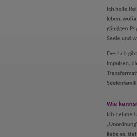
Ich helfe Re
leben, wofü
gängigen Psy
Seele und w
Deshalb gib
Impulsen, d
Transformat
Seelenfamil
Wie kannst
Ich nehme U
„Unordnung“
liebe es, ti