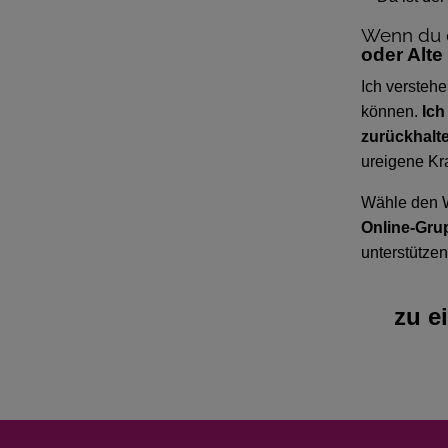
Wenn du d
oder Alte
Ich versteh
können.
Ich
zurückhalte
ureigene Kra
Wähle den W
Online-Grup
unterstütze
zu e