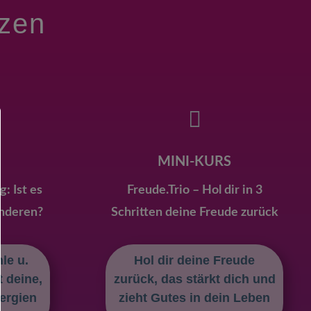
tzen

MINI-KURS
: Ist es
Freude.Trio – Hol dir in 3
anderen?
Schritten deine Freude zurück
le u.
Hol dir deine Freude
 deine,
zurück, das stärkt dich und
ergien
zieht Gutes in dein Leben