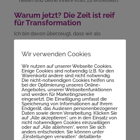
heilen und deine innere Kraft zu entfesseln.
Warum jetzt? Die Zeit ist reif
für Transformation
Ich bin davon überzeugt, dass wir als
Menschheit gerade einen enormen
Wachstumsschub erleben. Wir haben heute die
Wir verwenden Cookies
Werkzeuge und die Möglichkeit, tiefergehende
Prozesse anzustoßen als je zuvor.
Wir nutzen auf unserer Webseite Cookies.
Einige Cookies sind notwendig (z.B. für den
Warenkorb) andere sind nicht notwendig.
Wir können uns von alten Fesseln befreien und
Die nicht-notwendigen Cookies helfen uns
bei der Optimierung unseres Online-
ein Leben in Liebe, Frieden und innerer
Angebotes, unserer Webseitenfunktionen
Harmonie erschaffen. Das tun wir in erster Linie
und werden für Marketingzwecke
eingesetzt. Die Einwilligung umfasst die
für uns selbst, aber auch für alle, die nach uns
Speicherung von Informationen auf Ihrem
Endgerät, das Auslesen personenbezogener
kommen werden.
Daten sowie deren Verarbeitung. Klicken Sie
Die Liebe und der Frieden: Dein Weg aus dem
auf „Alle akzeptieren“, um in den Einsatz von
nicht notwendigen Cookies einzuwilligen
Schmerz
oder auf „Alle ablehnen“, wenn Sie sich
anders entscheiden. Sie können unter
„Einstellungen verwalten“ detaillierte
Deshalb möchte ich dich einladen, dich auf