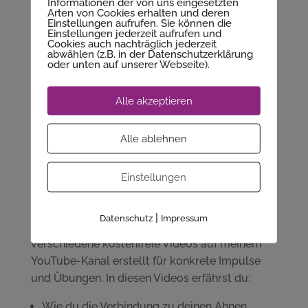
Informationen der von uns eingesetzten
diese Reise zu begeben. Nimm dir einen
Arten von Cookies erhalten und deren
Einstellungen aufrufen. Sie können die
Moment Zeit, um in dich hineinzuspüren und zu
Einstellungen jederzeit aufrufen und
Cookies auch nachträglich jederzeit
fragen:
abwählen (z.B. in der Datenschutzerklärung
oder unten auf unserer Webseite).
Wo drückt es in mir?
Wo fühle ich mich blockiert?
Alle akzeptieren
Was sind die alten Geschichten, die mich noch
immer beeinflussen?
Alle ablehnen
Ein kleiner Vorgeschmack:
Mein kostenloses Video „Diese
Einstellungen
Alten Wunden –
Ahnenheilung“
|
Datenschutz
Impressum
Um dir den Einstieg zu erleichtern, habe ich
verschiedene kostenfreie Videos auf meinem
YouTube-Kanal erstellt für konkrete Impulse
und Übungen. In diesen Videos erfährst du:
Wie du die Verbindung zu deinen Ahnen