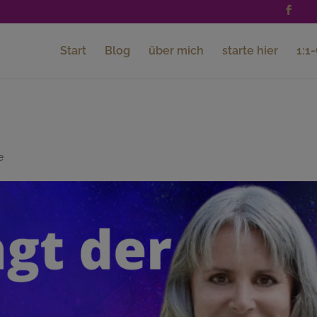
Start
Blog
über mich
starte hier
1:1
e