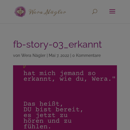
fb-story-03_erkannt
von
Wera Nägler
|
Mai 7, 2022
|
0 Kommentare