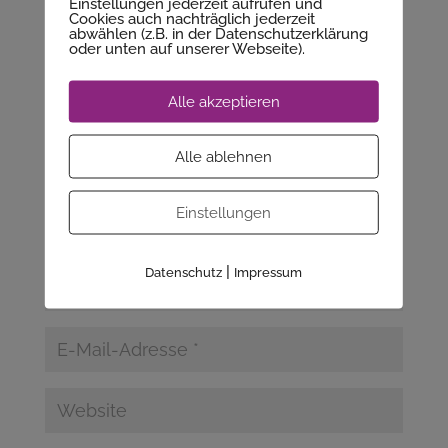
Einstellungen jederzeit aufrufen und
Cookies auch nachträglich jederzeit
Deine E-Mail-Adresse wird nicht veröffentlicht.
abwählen (z.B. in der Datenschutzerklärung
oder unten auf unserer Webseite).
Erforderliche Felder sind mit
*
markiert
Alle akzeptieren
Alle ablehnen
Einstellungen
|
Datenschutz
Impressum