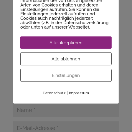
Informationen der von uns eingesetzten
Arten von Cookies erhalten und deren
Einstellungen aufrufen. Sie können die
Einstellungen jederzeit aufrufen und
Cookies auch nachträglich jederzeit
Kommentar absenden
abwählen (z.B. in der Datenschutzerklärung
oder unten auf unserer Webseite).
Deine E-Mail-Adresse wird nicht veröffentlicht.
Erforderliche Felder sind mit
*
markiert
Alle akzeptieren
Alle ablehnen
Einstellungen
|
Datenschutz
Impressum