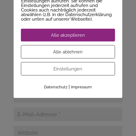
Einstellungen aufrufen. Sie können die
Kommentar absenden
Einstellungen jederzeit aufrufen und
Cookies auch nachträglich jederzeit
abwählen (z.B. in der Datenschutzerklärung
Deine E-Mail-Adresse wird nicht veröffentlicht.
oder unten auf unserer Webseite).
Erforderliche Felder sind mit
*
markiert
Alle akzeptieren
Alle ablehnen
Einstellungen
|
Datenschutz
Impressum