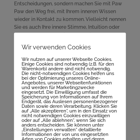
Entscheidungen, sondern machen Sie mit Paw
Paw den Weg frei, mit Ihrem inneren Wissen
wieder in Kontakt zu kommen. Vielleicht nennen
Sie es auch Ihre innere Stimme, Intuition oder
Bauchgefühl? Ian White beschreibt Paw Paw
als Blüte, die einen verbesserten Zugang zum
Wir verwenden Cookies
Höheren Selbst bei der Problemlösung bewirkt.
Paw Paw hilft Ihnen also, die Lösung in sich
Wir nutzen auf unserer Webseite Cookies.
Einige Cookies sind notwendig (z.B. für den
selbst zu finden. Zusatztipp: Meditieren Sie
Warenkorb) andere sind nicht notwendig.
Die nicht-notwendigen Cookies helfen uns
nach der Einnahme der australischen Blüte,
bei der Optimierung unseres Online-
dann erhalten Sie noch leichter Antworten und
Angebotes, unserer Webseitenfunktionen
und werden für Marketingzwecke
Klarheit.
eingesetzt. Die Einwilligung umfasst die
Speicherung von Informationen auf Ihrem
Endgerät, das Auslesen personenbezogener
Informationen leicht aufnehmen und
Daten sowie deren Verarbeitung. Klicken Sie
verarbeiten.
Paw Paw ist auch bei großer
auf „Alle akzeptieren“, um in den Einsatz von
nicht notwendigen Cookies einzuwilligen
Informationsdichte angezeigt. Wenn einem
oder auf „Alle ablehnen“, wenn Sie sich
anders entscheiden. Sie können unter
quasi der „Schädel brummt“ vor lauter
„Einstellungen verwalten“ detaillierte
aufgenommener Informationen und neuer
Informationen der von uns eingesetzten
Arten von Cookies erhalten und deren