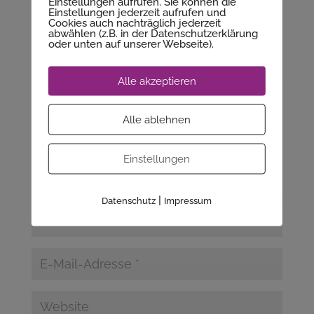
Einstellungen aufrufen. Sie können die
Kommentar absenden
Einstellungen jederzeit aufrufen und
Cookies auch nachträglich jederzeit
abwählen (z.B. in der Datenschutzerklärung
Deine E-Mail-Adresse wird nicht veröffentlicht.
oder unten auf unserer Webseite).
Erforderliche Felder sind mit
*
markiert
Alle akzeptieren
Alle ablehnen
Einstellungen
|
Datenschutz
Impressum