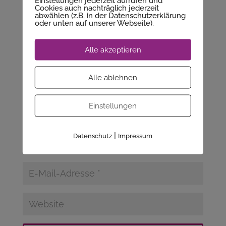
Einstellungen jederzeit aufrufen und
Cookies auch nachträglich jederzeit
Deine E-Mail-Adresse wird nicht veröffentlicht.
abwählen (z.B. in der Datenschutzerklärung
oder unten auf unserer Webseite).
Erforderliche Felder sind mit
*
markiert
Alle akzeptieren
Alle ablehnen
Einstellungen
|
Datenschutz
Impressum