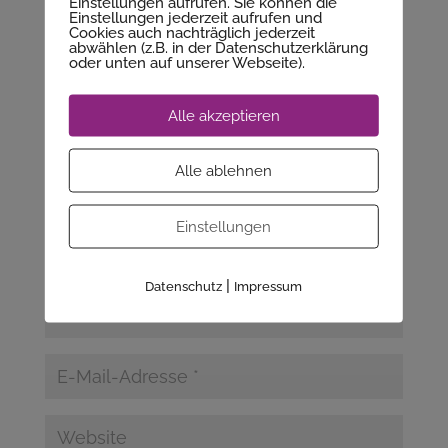
Einstellungen aufrufen. Sie können die
Kommentar absenden
Einstellungen jederzeit aufrufen und
Cookies auch nachträglich jederzeit
abwählen (z.B. in der Datenschutzerklärung
Deine E-Mail-Adresse wird nicht veröffentlicht.
oder unten auf unserer Webseite).
Erforderliche Felder sind mit
*
markiert
Alle akzeptieren
Alle ablehnen
Einstellungen
|
Datenschutz
Impressum