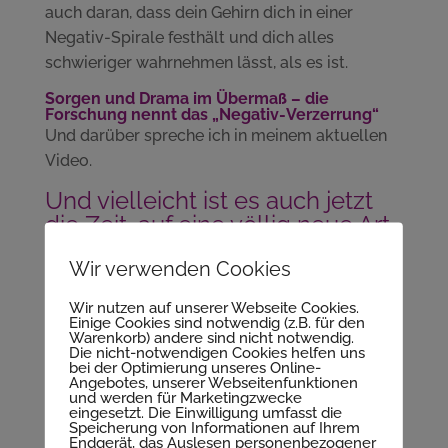
auch daran, dass dein Gehirn dich in einer
Negativ-Spirale festhält und dich alles
schwieriger wahrnehmen lässt, als es ist.
Sorgen und Drama im Übermaß – die
Forschung nennt das „Negativ-Verzerrung“
Und darüber spreche ich in meinem aktuellen
Video.
Und vielleicht ist es auch jetzt
die Zeit, auf eine völlig neue Art
zu denken, zu fühlen, zu
Wir verwenden Cookies
glauben und zu manifestieren
Auch dann ist es ein guter Zeitpunkt, dass du
Wir nutzen auf unserer Webseite Cookies.
Einige Cookies sind notwendig (z.B. für den
deine Situation noch einmal unter etwas
Warenkorb) andere sind nicht notwendig.
Die nicht-notwendigen Cookies helfen uns
anderen Gesichtspunkten betrachten kannst.
bei der Optimierung unseres Online-
Ich weiß nicht, zu welchem Entscheid du dann
Angebotes, unserer Webseitenfunktionen
und werden für Marketingzwecke
für dich kommen wirst, aber schauen kannst du
eingesetzt. Die Einwilligung umfasst die
Speicherung von Informationen auf Ihrem
hier:
Endgerät, das Auslesen personenbezogener