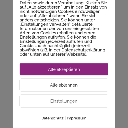
Daten sowie deren Verarbeitung. Klicken Sie
Ängste, Sorgen, Drama
auf „Alle akzeptieren“, um in den Einsatz von
nicht notwendigen Cookies einzuwilligen
– Seelenthema oder
oder auf „Alle ablehnen“, wenn Sie sich
anders entscheiden. Sie können unter
„Einstellungen verwalten“ detaillierte
Kopfkino?
Informationen der von uns eingesetzten
Arten von Cookies erhalten und deren
Einstellungen aufrufen. Sie können die
Einstellungen jederzeit aufrufen und
Ich freue mich, wenn du hier einen Kommentar
Cookies auch nachträglich jederzeit
abwählen (z.B. in der Datenschutzerklärung
hinterlässt und von deinen Erfahrungen
oder unten auf unserer Webseite).
berichtest. Was sind deine Tipps, um gut durch
diese oft anstrengende und „geladene“ Zeit zu
Alle akzeptieren
kommen?
Und dann empfehle ich dir noch meine Audio-
Alle ablehnen
Transformation *Wundervoll…Genial*. Eines der
beiden Themen ist noDrama und da gehts um
Einstellungen
die Neigung deines Gehirns, alles größer,
schwieriger und hoffnungsloser darzustellen,
|
Datenschutz
Impressum
als es in Wahrheit ist. Schau hier: