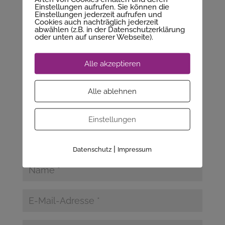
Einstellungen aufrufen. Sie können die
Einstellungen jederzeit aufrufen und
Kommentar absenden
Cookies auch nachträglich jederzeit
abwählen (z.B. in der Datenschutzerklärung
oder unten auf unserer Webseite).
Deine E-Mail-Adresse wird nicht veröffentlicht.
Erforderliche Felder sind mit
*
markiert
Alle akzeptieren
Alle ablehnen
Einstellungen
|
Datenschutz
Impressum