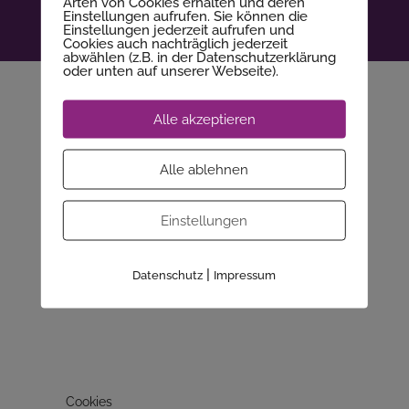
Arten von Cookies erhalten und deren
Einstellungen aufrufen. Sie können die
Einstellungen jederzeit aufrufen und
© 2025 - Wera Nägler
Cookies auch nachträglich jederzeit
abwählen (z.B. in der Datenschutzerklärung
oder unten auf unserer Webseite).
Mitgliederbereich mit
DigiMember
Alle akzeptieren
Alle ablehnen
Einstellungen
|
Datenschutz
Impressum
Cookies