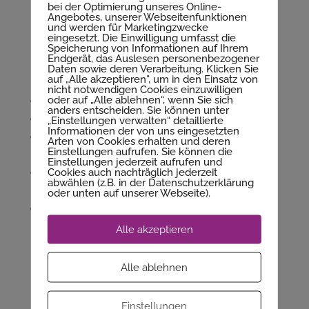
bei der Optimierung unseres Online-
Angebotes, unserer Webseitenfunktionen
und werden für Marketingzwecke
eingesetzt. Die Einwilligung umfasst die
Speicherung von Informationen auf Ihrem
Hol dir die Gratis-App, damit du
Endgerät, das Auslesen personenbezogener
Daten sowie deren Verarbeitung. Klicken Sie
nichts mehr verpasst
auf „Alle akzeptieren“, um in den Einsatz von
nicht notwendigen Cookies einzuwilligen
oder auf „Alle ablehnen“, wenn Sie sich
für
Android
der
Direktlink zum Store
anders entscheiden. Sie können unter
für
Apple
der
Direktlink zum Store
„Einstellungen verwalten“ detaillierte
Informationen der von uns eingesetzten
für
Windows
Smartphone der
Direktlink zum
Arten von Cookies erhalten und deren
Einstellungen aufrufen. Sie können die
Store
Einstellungen jederzeit aufrufen und
Cookies auch nachträglich jederzeit
für deinen
PC
/
Notebook
hier der
Direktlink
abwählen (z.B. in der Datenschutzerklärung
zur Webseite
oder unten auf unserer Webseite).
bei
Amazon
herunterladen
Direktlink zu
Amazon
Alle akzeptieren
Falls du die App nicht findest, gib bitte im Store
Alle ablehnen
als Suchworte „Wera Nägler“ oder
„CoachAnders“ ein, dann kommst du auf die
Einstellungen