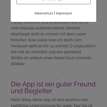
Downloadseite.
Soooo viel Impulse
|
Datenschutz
Impressum
Hi Wera, habe letztens deine App auf meinem
Handy installiert und bewundere, wie du so
viele Impulse schicken kannst. Komme
überhaupt nicht so schnell mit dem Lesen
hinterher. Also vieles lese ich, doch zum
Verdauen geht es mir zu schnell 🙂 unglaublich,
wie viel du schreibst und wie spannend.
Wollte dir einfach einen lieben Gruß schicken,
Wiebke
Die App ist ein guter Freund
und Begleiter
Hallo Wera, deine App ist eine positive und
vielfältige Unterstützung für jeden Tag! Sie ist